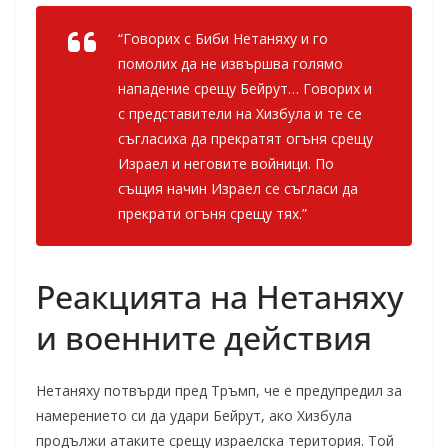
“Говорих с Биби Нетаняху и го
помолих да не извършва голямо
нападение срещу Бейрут… Говорих и
с представители на Хизбула и те се
съгласиха да прекратят огъня срещу
Израел и неговите войници. По
същия начин Израел се съгласи да
прекрати огъня срещу тях.”
Реакцията на Нетаняху
и военните действия
Нетаняху потвърди пред Тръмп, че е предупредил за
намерението си да удари Бейрут, ако Хизбула
продължи атаките срещу израелска територия. Той