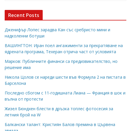
Recent Posts
Дженифър Лопес зарадва Кан със сребристо мини и
надколенни ботуши
ВАШИНГТОН: Иран поел ангажименти за прекратяване на
ядрената програма, Техеран отрича част от условията
Марков: Публичните финанси са предизвикателство, но
решение има
Никола Цолов се нареди шести във Формула 2 на пистата в
Барселона
Последно сбогом с 11-годишната Лиана — Франция в шок и
вълна от протести
Жизел Бюндхен блести в дръзка топлес фотосесия за
летния брой на W
Балкански талант: Кристиян Балов премина в Цървена
звезда