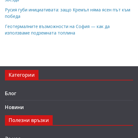
Русия губи инициативата: защо Кремъл няма ясен път към
победа
Геотермалните възможности на София — как да
използваме подземната топлина
Категории
Блог
Новини
Полезни връзки