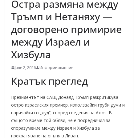
Остра размяна между
Тръмп и Нетаняху —
договорено примирие
между Израел и
Хизбула
June 2, 2026
Информирваш ме
Кратък преглед
Президентът на САЩ Доналд Тръмп разкритикува
остро израелския премиер, използвайки груби думи и
наричайки го „луд“, според сведения на Axios. В
същото време той обяви, че е посредничил за
споразумение между Израел и Хизбула за
прекратяване на огъня в Ливан.