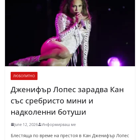
ЛЮБОПИТНО
Дженифър Лопес зарадва Кан
със сребристо мини и
надколенни ботуши
June 12, 2026
Информирваш ме
Блестяща по време на престоя в Кан Дженифър Лопес