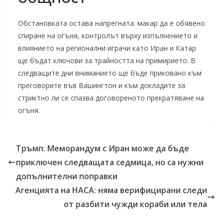
Обстановката остава напрегната: макар да е обявено
спиране на огъня, контролът върху изпълнението и
влиянието на регионални играчи като Иран и Катар
ще бъдат ключови за трайността на примирието. В
следващите дни вниманието ще бъде приковано към
преговорите във Вашингтон и към докладите за
стриктно ли се спазва договореното прекратяване на
огъня.
Тръмп: Меморандум с Иран може да бъде
приключен следващата седмица, но са нужни
допълнителни поправки
Агенцията на НАСА: няма верифицирани следи
от разбити чужди кораби или тела