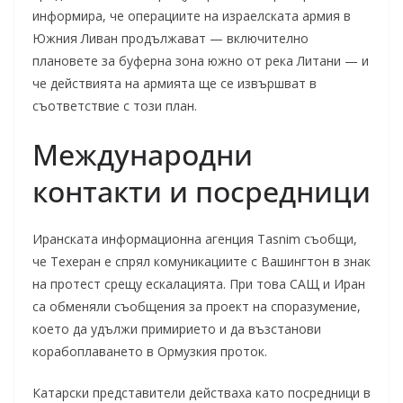
информира, че операциите на израелската армия в
Южния Ливан продължават — включително
плановете за буферна зона южно от река Литани — и
че действията на армията ще се извършват в
съответствие с този план.
Международни
контакти и посредници
Иранската информационна агенция Tasnim съобщи,
че Техеран е спрял комуникациите с Вашингтон в знак
на протест срещу ескалацията. При това САЩ и Иран
са обменяли съобщения за проект на споразумение,
което да удължи примирието и да възстанови
корабоплаването в Ормузкия проток.
Катарски представители действаха като посредници в