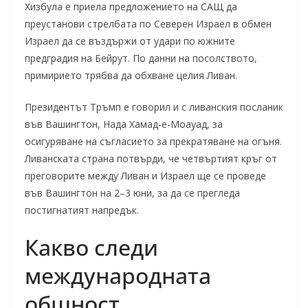
Хизбула е приела предложението на САЩ да
преустанови стрелбата по Северен Израел в обмен
Израел да се въздържи от удари по южните
предградия на Бейрут. По данни на посолството,
примирието трябва да обхване целия Ливан.
Президентът Тръмп е говорил и с ливанския посланик
във Вашингтон, Нада Хамад-е-Моауад, за
осигуряване на съгласието за прекратяване на огъня.
Ливанската страна потвърди, че четвъртият кръг от
преговорите между Ливан и Израел ще се проведе
във Вашингтон на 2–3 юни, за да се прегледа
постигнатият напредък.
Какво следи
международната
общност