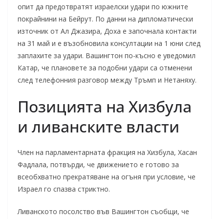
опит да предотвратят израелски удари по южните
покрайнини на Бейрут. По данни на дипломатически
източник от Ал Джазира, Доха е започнала контакти
на 31 май и е възобновила консултации на 1 юни след
заплахите за удари. Вашингтон по-късно е уведомил
Катар, че плановете за подобни удари са отменени
след телефонния разговор между Тръмп и Нетаняху.
Позицията на Хизбула
и ливанските власти
Член на парламентарната фракция на Хизбула, Хасан
Фадлала, потвърди, че движението е готово за
всеобхватно прекратяване на огъня при условие, че
Израел го спазва стриктно.
Ливанското посолство във Вашингтон съобщи, че