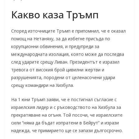
Какво каза Тръмп
Според източниците Тръмп е припомнил, че е оказал
помощ на Нетаняху, за да избегне присъда по
корупционни обвинения, и предупреди за
международната изолация, която може да последва
след ударите срещу Ливан. Президентът е изразил
тревога от високия брой цивилни жертви и
разрушенията, породени от целенасочени удари
срещу командири на Хизбула.
На 1 юни Тръмп заяви, че е постигнал съгласие с
израелския лидер и с ръководството на Хизбула за
прекратяване на огъня. Той посочи, че израелските
сили “няма да бъдат изпратени в Бейрут” и изрази
надежда, че примирието ще се запази дългосрочно.