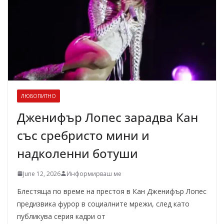
ЛЮБОПИТНО
Дженифър Лопес зарадва Кан
със сребристо мини и
надколенни ботуши
June 12, 2026
Информирваш ме
Блестяща по време на престоя в Кан Дженифър Лопес
предизвика фурор в социалните мрежи, след като
публикува серия кадри от