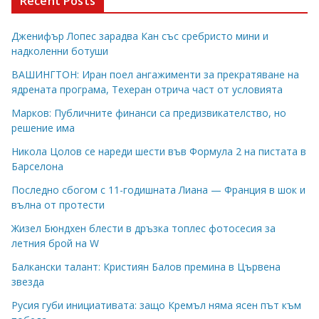
Recent Posts
Дженифър Лопес зарадва Кан със сребристо мини и
надколенни ботуши
ВАШИНГТОН: Иран поел ангажименти за прекратяване на
ядрената програма, Техеран отрича част от условията
Марков: Публичните финанси са предизвикателство, но
решение има
Никола Цолов се нареди шести във Формула 2 на пистата в
Барселона
Последно сбогом с 11-годишната Лиана — Франция в шок и
вълна от протести
Жизел Бюндхен блести в дръзка топлес фотосесия за
летния брой на W
Балкански талант: Кристиян Балов премина в Цървена
звезда
Русия губи инициативата: защо Кремъл няма ясен път към