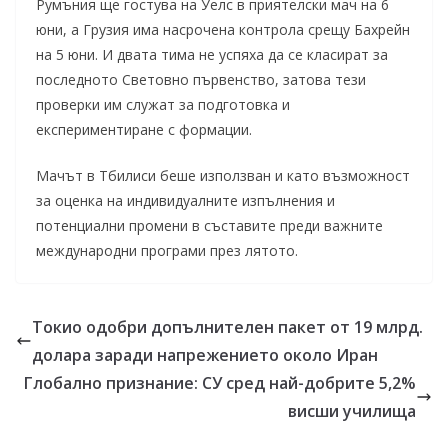
Румъния ще гостува на Уелс в приятелски мач на 6
юни, а Грузия има насрочена контрола срещу Бахрейн
на 5 юни. И двата тима не успяха да се класират за
последното Световно първенство, затова тези
проверки им служат за подготовка и
експериментиране с формации.
Мачът в Тбилиси беше използван и като възможност
за оценка на индивидуалните изпълнения и
потенциални промени в съставите преди важните
международни програми през лятото.
Токио одобри допълнителен пакет от 19 млрд.
долара заради напрежението около Иран
Глобално признание: СУ сред най-добрите 5,2%
висши училища