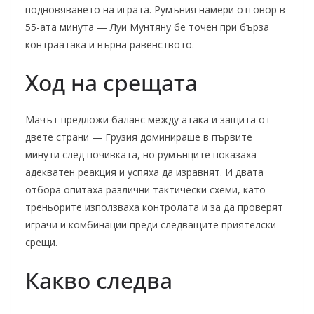
подновяването на играта. Румъния намери отговор в
55-ата минута — Луи Мунтяну бе точен при бърза
контраатака и върна равенството.
Ход на срещата
Мачът предложи баланс между атака и защита от
двете страни — Грузия доминираше в първите
минути след почивката, но румънците показаха
адекватен реакция и успяха да изравнят. И двата
отбора опитаха различни тактически схеми, като
треньорите използваха контролата и за да проверят
играчи и комбинации преди следващите приятелски
срещи.
Какво следва