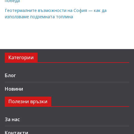
победа
Геотермалните възможности на София — как да
използваме подземната топлина
Категории
Блог
Новини
Полезни връзки
За нас
Контакти