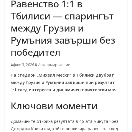
Равенство 1:1 в
Тбилиси — спарингът
между Грузия и
Румъния завърши без
победител
June 3, 2026
Информирваш ме
На стадион „Михеил Месхи“ в Тбилиси двубоят
между Грузия и Румъния завърши при резултат
1:1 след интересен и динамичен приятелски мач.
Ключови моменти
Домакините откриха резултата в 46-ата минута чрез
Джорджи Квилитая, който реализира ранен гол след