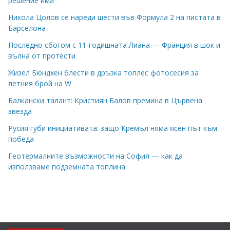
решение има
Никола Цолов се нареди шести във Формула 2 на пистата в
Барселона
Последно сбогом с 11-годишната Лиана — Франция в шок и
вълна от протести
Жизел Бюндхен блести в дръзка топлес фотосесия за
летния брой на W
Балкански талант: Кристиян Балов премина в Цървена
звезда
Русия губи инициативата: защо Кремъл няма ясен път към
победа
Геотермалните възможности на София — как да
използваме подземната топлина