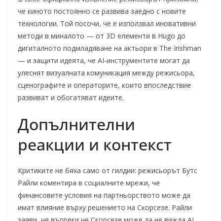
че киното постоянно се развива заедно с новите
технологии. Той посочи, че е използвал иновативни
методи в миналото — от 3D елементи в Hugo до
дигиталното подмладяване на актьори в The Irishman
— и защити идеята, че AI-инструментите могат да
улеснят визуалната комуникация между режисьора,
сценографите и операторите, които впоследствие
развиват и обогатяват идеите.
Допълнителни
реакции и контекст
Критиките не бяха само от гилдии: режисьорът Бутс
Райли коментира в социалните мрежи, че
финансовите условия на партньорството може да
имат влияние върху решението на Скорсезе. Райли
заяви, че въпреки че Скорсезе може да не вижда AI