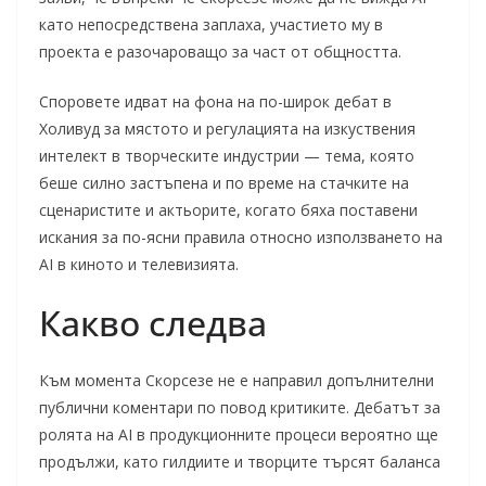
като непосредствена заплаха, участието му в
проекта е разочароващо за част от общността.
Споровете идват на фона на по-широк дебат в
Холивуд за мястото и регулацията на изкуствения
интелект в творческите индустрии — тема, която
беше силно застъпена и по време на стачките на
сценаристите и актьорите, когато бяха поставени
искания за по-ясни правила относно използването на
AI в киното и телевизията.
Какво следва
Към момента Скорсезе не е направил допълнителни
публични коментари по повод критиките. Дебатът за
ролята на AI в продукционните процеси вероятно ще
продължи, като гилдиите и творците търсят баланса