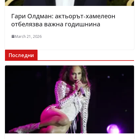
Гари Олдман: актьорът‑хамелеон
отбелязва важна годишнина
March 21, 2026
Последни