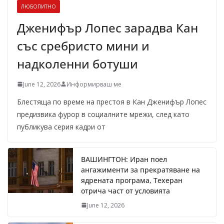
ЛЮБОПИТНО
Дженифър Лопес зарадва Кан
със сребристо мини и
надколенни ботуши
June 12, 2026
Информирваш ме
Блестяща по време на престоя в Кан Дженифър Лопес
предизвика фурор в социалните мрежи, след като
публикува серия кадри от
ВАШИНГТОН: Иран поел
ангажименти за прекратяване на
ядрената програма, Техеран
отрича част от условията
June 12, 2026