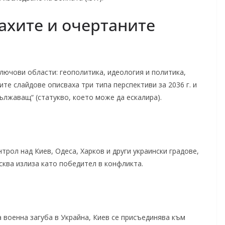
лахите и очертаните
лючови области: геополитика, идеология и политика,
те слайдове описваха три типа перспективи за 2036 г. и
дължаващ“ (статукво, което може да ескалира).
трол над Киев, Одеса, Харков и други украински градове,
осква излиза като победител в конфликта.
 военна загуба в Украйна, Киев се присъединява към