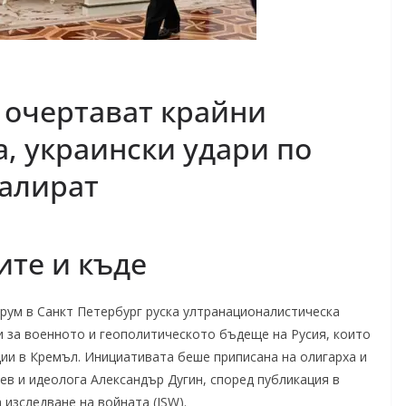
 очертават крайни
а, украински удари по
калират
ите и къде
ум в Санкт Петербург руска ултранационалистическа
и за военното и геополитическото бъдеще на Русия, които
ии в Кремъл. Инициативата беше приписана на олигарха и
в и идеолога Александър Дугин, според публикация в
 изследване на войната (ISW).