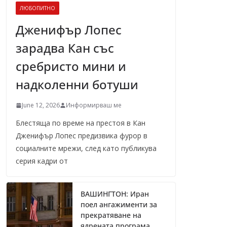
ЛЮБОПИТНО
Дженифър Лопес
зарадва Кан със
сребристо мини и
надколенни ботуши
June 12, 2026
Информирваш ме
Блестяща по време на престоя в Кан
Дженифър Лопес предизвика фурор в
социалните мрежи, след като публикува
серия кадри от
ВАШИНГТОН: Иран
поел ангажименти за
прекратяване на
ядрената програма,