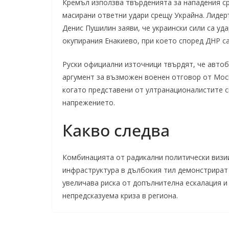
Кремъл използва твърденията за нападения с
масирани ответни удари срещу Украйна. Лидер
Денис Пушилин заяви, че украински сили са у
окупирания Енакиево, при което според ДНР са 
Руски официални източници твърдят, че автоб
аргумент за възможен военен отговор от Моск
когато представени от ултранационалистите с
напрежението.
Какво следва
Комбинацията от радикални политически визии
инфраструктура в дълбокия тил демонстрират
увеличава риска от допълнителна ескалация 
непредсказуема криза в региона.