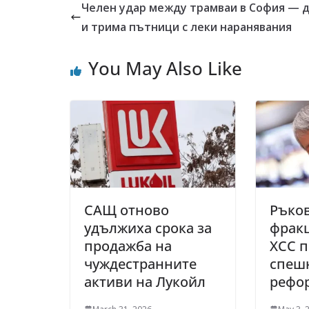
Челен удар между трамваи в София — 
и трима пътници с леки наранявания
You May Also Like
САЩ отново
Ръко
удължиха срока за
фракц
продажба на
ХСС п
чуждестранните
спеш
активи на Лукойл
рефо