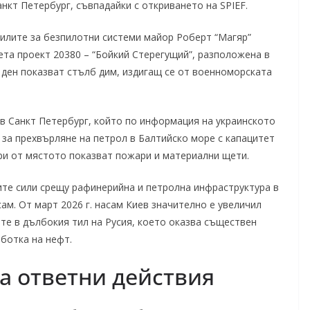
нкт Петербург, съвпадайки с откриването на SPIEF.
илите за безпилотни системи майор Роберт “Магяр”
ета проект 20380 – “Бойкий Стерегущий”, разположена в
ден показват стълб дим, издигащ се от военноморската
в Санкт Петербург, който по информация на украинското
 за прехвърляне на петрол в Балтийско море с капацитет
дри от мястото показват пожари и материални щети.
ките сили срещу рафинерийна и петролна инфраструктура в
сам. От март 2026 г. насам Киев значително е увеличил
ите в дълбокия тил на Русия, което оказва съществен
ботка на нефт.
за ответни действия