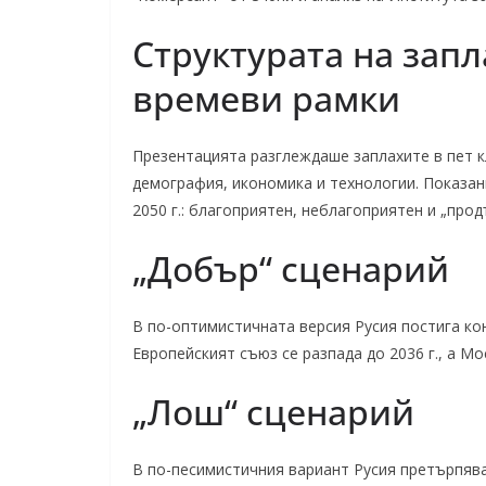
Структурата на зап
времеви рамки
Презентацията разглеждаше заплахите в пет к
демография, икономика и технологии. Показани
2050 г.: благоприятен, неблагоприятен и „про
„Добър“ сценарий
В по-оптимистичната версия Русия постига кон
Европейският съюз се разпада до 2036 г., а М
„Лош“ сценарий
В по-песимистичния вариант Русия претърпява