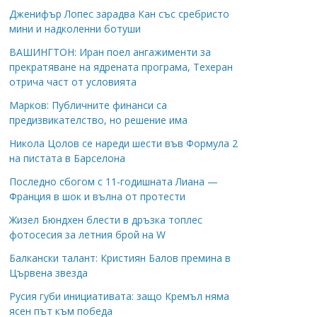
Дженифър Лопес зарадва Кан със сребристо
мини и надколенни ботуши
ВАШИНГТОН: Иран поел ангажименти за
прекратяване на ядрената програма, Техеран
отрича част от условията
Марков: Публичните финанси са
предизвикателство, но решение има
Никола Цолов се нареди шести във Формула 2
на пистата в Барселона
Последно сбогом с 11-годишната Лиана —
Франция в шок и вълна от протести
Жизел Бюндхен блести в дръзка топлес
фотосесия за летния брой на W
Балкански талант: Кристиян Балов премина в
Цървена звезда
Русия губи инициативата: защо Кремъл няма
ясен път към победа