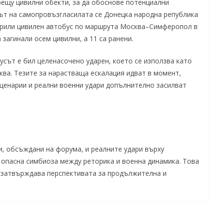
рещу цивилни обекти, за да обоснове потенциални
ът на самопровъзгласилата се Донецка народна република
дарили цивилен автобус по маршрута Москва–Симферопол в
загинали осем цивилни, а 11 са ранени.
усът е бил целенасочено ударен, което се използва като
ва. Тезите за нарастваща ескалация идват в момент,
ценарии и реални военни удари допълнително засилват
, обсъждани на форума, и реалните удари върху
 опасна симбиоза между реторика и военна динамика. Това
и затвърждава перспективата за продължителна и