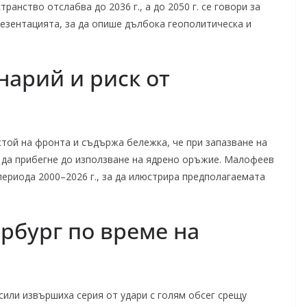
анство отслабва до 2036 г., а до 2050 г. се говори за
резентацията, за да опише дълбока геополитическа и
арий и риск от
той на фронта и съдържа бележка, че при запазване на
 да прибегне до използване на ядрено оръжие. Малофеев
периода 2000–2026 г., за да илюстрира предполагаемата
рбург по време на
сили извършиха серия от удари с голям обсег срещу