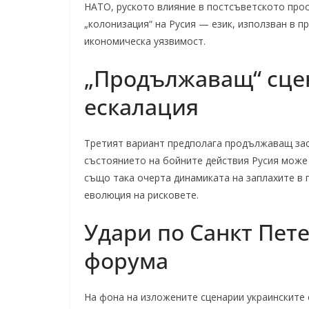
НАТО, руското влияние в постсъветското простр
„колонизация“ на Русия — език, използван в п
икономическа уязвимост.
„Продължаващ“ сцен
ескалация
Третият вариант предполага продължаващ зас
състоянието на бойните действия Русия може
също така очерта динамиката на заплахите в 
еволюция на рисковете.
Удари по Санкт Пете
форума
На фона на изложените сценарии украинските 