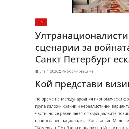
СВЯТ
Ултранационалисти
сценарии за войнат
Санкт Петербург ес
June 4, 2026
Информирваш ме
Кой представи визи
По време на Международния икономически фор
група изложи крайни и нереалистични вариант
частично се различават от официалните позиц
православен националист Константин Малофее
“Комерсант” от 3 юни и анализ на Института за