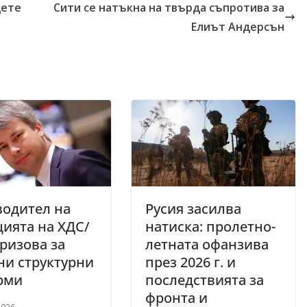
дете
Сити се натъкна на твърда съпротива за
Елиът Андерсън
водител на
Русия засилва
ията на ХДС/
натиска: пролетно-
ризова за
летната офанзива
ни структурни
през 2026 г. и
рми
последствията за
фронта и