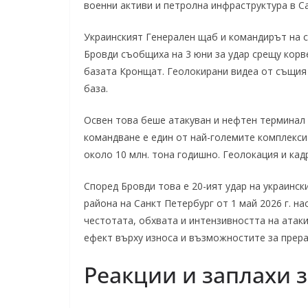
военни активи и петролна инфраструктура в Са
Украинският Генерален щаб и командирът на с
Бровди съобщиха на 3 юни за удар срещу корв
базата Кронщат. Геолокирани видеа от същия 
база.
Освен това беше атакуван и нефтен терминал 
командване е един от най-големите комплекси
около 10 млн. тона годишно. Геолокация и ка
Според Бровди това е 20-ият удар на украинс
района на Санкт Петербург от 1 май 2026 г. на
честотата, обхвата и интензивността на атак
ефект върху износа и възможностите за прера
Реакции и заплахи 