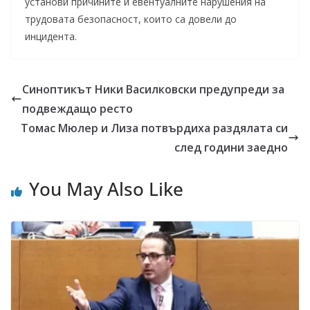
установи причините и евентуалните нарушения на
трудовата безопасност, които са довели до
инцидента.
Синоптикът Ники Василковски предупреди за
подвеждащо ресто
Томас Мюлер и Лиза потвърдиха раздялата си
след години заедно
You May Also Like