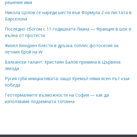
решение има
Никола Цолов се нареди шести във Формула 2 на пистата в
Барселона
Последно сбогом с 11-годишната Лиана — Франция в шок и
вълна от протести
Жизел Бюндхен блести в дръзка топлес фотосесия за
летния брой на W
Балкански талант: Кристиян Балов премина в Цървена
звезда
Русия губи инициативата: защо Кремъл няма ясен път към
победа
Геотермалните възможности на София — как да
използваме подземната топлина