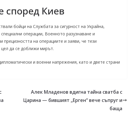
е според Киев
ствали бойци на Службата за сигурност на Украйна,
а специални операции, Военното разузнаване и
и прецизността на операциите и заяви, че тези
с цел да се доближи мирът.
ипломатически и военни напрежения, като и двете страни
с
Алек Младенов вдигна тайна сватба с
за
Царина — бившият „Ерген“ вече съпруг и
баща