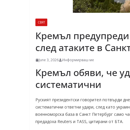
СВЯТ
Кремъл предупреди
след атаките в Санк
June 3, 2026
Информирваш ме
Кремъл обяви, че у
систематични
Руският президентски говорител потвърди дне
систематични ответни удари, след като украи
военноморска база в Санкт Петербург само ч
предадоха Reuters и TASS, цитирани от БТА.