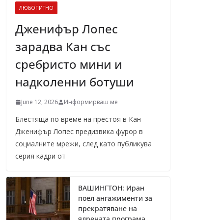
ЛЮБОПИТНО
Дженифър Лопес
зарадва Кан със
сребристо мини и
надколенни ботуши
June 12, 2026
Информирваш ме
Блестяща по време на престоя в Кан
Дженифър Лопес предизвика фурор в
социалните мрежи, след като публикува
серия кадри от
ВАШИНГТОН: Иран
поел ангажименти за
прекратяване на
ядрената програма,