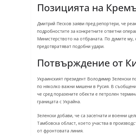
Позицията на Крем
Дмитрий Песков заяви пред репортери, че реак
подробностите за конкретните ответни операц
Министерството на отбраната. По думите му, 
предотвратяват подобни удари.
Потвърждение от К
Украинският президент Володимир Зеленски по
по няколко важни мишени в Русия. В съобщени
че сред поразените обекти е петролен термин
границата с Украйна.
Зеленски добави, че са засегнати и военни це
Тамбовска област, което участва в производс
от фронтовата линия.