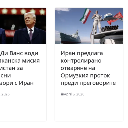
Ди Ванс води
Иран предлага
иканска мисия
контролирано
истан за
отваряне на
исни
Ормузкия проток
вори с Иран
преди преговорите
, 2026
April 8, 2026