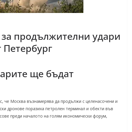
 за продължителни удари
т Петербург
дарите ще бъдат
с, че Москва възнамерява да продължи с целенасочени и
нски дронове поразиха петролен терминал и обекти във
асове преди началото на голям икономически форум,