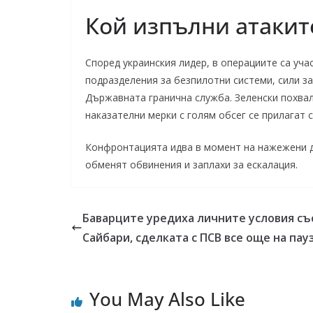
Кой изпълни атакит
Според украинския лидер, в операциите са уча
подразделения за безпилотни системи, сили з
Държавната гранична служба. Зеленски похвал
наказателни мерки с голям обсег се прилагат 
Конфронтацията идва в момент на нажежени д
обменят обвинения и заплахи за ескалация.
Баварците уредиха личните условия съ
Сайбари, сделката с ПСВ все още на пау
You May Also Like