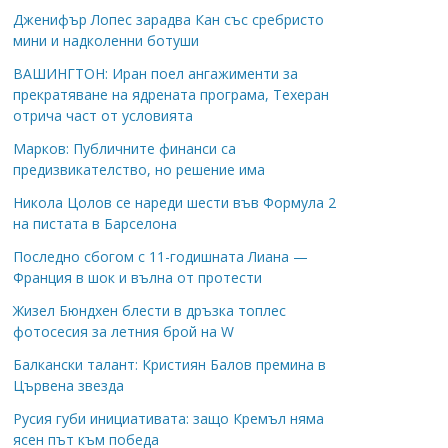
Дженифър Лопес зарадва Кан със сребристо
мини и надколенни ботуши
ВАШИНГТОН: Иран поел ангажименти за
прекратяване на ядрената програма, Техеран
отрича част от условията
Марков: Публичните финанси са
предизвикателство, но решение има
Никола Цолов се нареди шести във Формула 2
на пистата в Барселона
Последно сбогом с 11-годишната Лиана —
Франция в шок и вълна от протести
Жизел Бюндхен блести в дръзка топлес
фотосесия за летния брой на W
Балкански талант: Кристиян Балов премина в
Цървена звезда
Русия губи инициативата: защо Кремъл няма
ясен път към победа