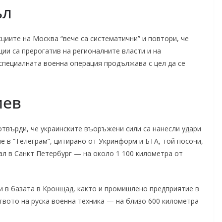
ъл
циите на Москва “вече са систематични” и повтори, че
ии са прерогатив на регионалните власти и на
специалната военна операция продължава с цел да се
иев
твърди, че украинските въоръжени сили са нанесли удари
е в “Телеграм”, цитирано от Укринформ и БТА, той посочи,
ал в Санкт Петербург — на около 1 100 километра от
ли в базата в Кронщад, както и промишлено предприятие в
твото на руска военна техника — на близо 600 километра