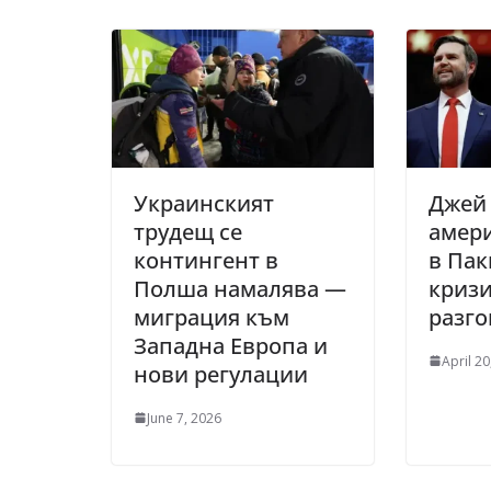
Украинският
Джей 
трудещ се
амер
контингент в
в Пак
Полша намалява —
криз
миграция към
разго
Западна Европа и
April 20
нови регулации
June 7, 2026