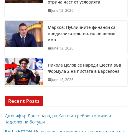
отрича част от условията
June 12, 2026
Марков: Публичните финанси са
предизвикателство, но решение
има
June 12, 2026
Никола Цолов се нареди шести във
Формула 2 на пистата в Барселона
June 12, 2026
Recent Posts
Дженифър Лопес зарадва Кан със сребристо мини и
надколенни ботуши
ВАШИНГТОН: Иран поел ангажименти за прекратяване на