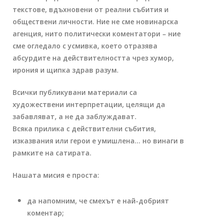
текстове, вдъхновени от реални събития и
обществени личности
. Ние не сме новинарска
агенция, нито политически коментатори –
ние
сме огледало с усмивка
, което отразява
абсурдите на действителността чрез хумор,
ирония и щипка здрав разум.
Всички публикувани материали са
художествени интерпретации
, целящи да
забавляват, а не да заблуждават.
Всяка прилика с действителни събития,
изказвания или герои е умишлена… но винаги в
рамките на сатирата.
Нашата мисия е проста:
да напомним, че
смехът е най-добрият
коментар
;