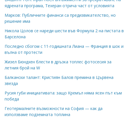
ядрената програма, Техеран отрича част от условията
Марков: Публичните финанси са предизвикателство, но
решение има
Никола Цолов се нареди шести във Формула 2 на пистата в
Барселона
Последно сбогом с 11-годишната Лиана — Франция в шок и
вълна от протести
Жизел Бюндхен блести в дръзка топлес фотосесия за
летния брой на W
Балкански талант: Кристиян Балов премина в Цървена
звезда
Русия губи инициативата: защо Кремъл няма ясен път към
победа
Геотермалните възможности на София — как да
използваме подземната топлина