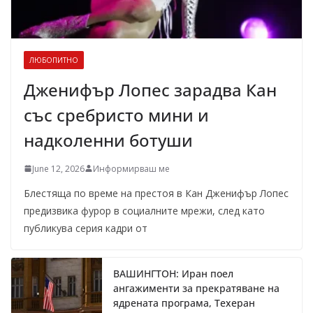
ЛЮБОПИТНО
Дженифър Лопес зарадва Кан
със сребристо мини и
надколенни ботуши
June 12, 2026
Информирваш ме
Блестяща по време на престоя в Кан Дженифър Лопес
предизвика фурор в социалните мрежи, след като
публикува серия кадри от
ВАШИНГТОН: Иран поел
ангажименти за прекратяване на
ядрената програма, Техеран