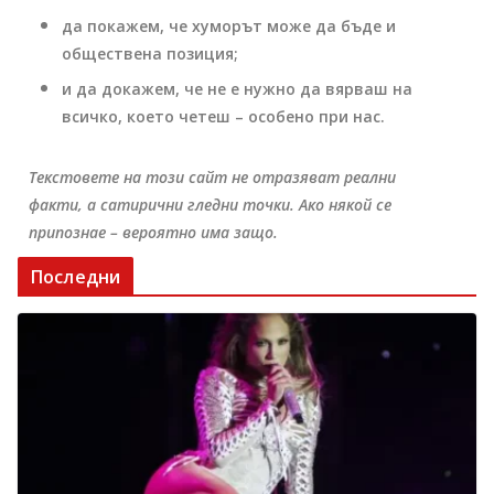
да покажем, че хуморът може да бъде и
обществена позиция;
и да докажем, че не е нужно да вярваш на
всичко, което четеш – особено при нас.
Текстовете на този сайт не отразяват реални
факти, а сатирични гледни точки. Ако някой се
припознае – вероятно има защо.
Последни